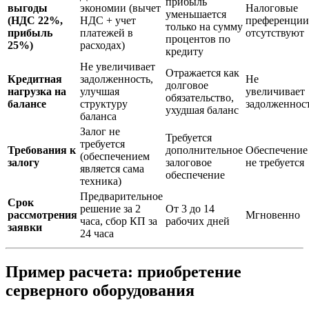
прибыль
выгоды
экономии (вычет
Налоговые
уменьшается
(НДС 22%,
НДС + учет
преференции
только на сумму
прибыль
платежей в
отсутствуют
процентов по
25%)
расходах)
кредиту
Не увеличивает
Отражается как
Кредитная
задолженность,
Не
долговое
нагрузка на
улучшая
увеличивает
обязательство,
балансе
структуру
задолженнос
ухудшая баланс
баланса
Залог не
Требуется
требуется
Требования к
дополнительное
Обеспечение
(обеспечением
залогу
залоговое
не требуется
является сама
обеспечение
техника)
Предварительное
Срок
решение за 2
От 3 до 14
рассмотрения
Мгновенно
часа, сбор КП за
рабочих дней
заявки
24 часа
Пример расчета: приобретение
серверного оборудования