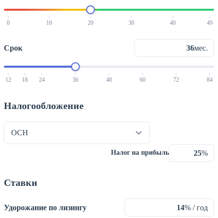
0
10
20
30
40
49
Срок
мес.
12
18
24
36
48
60
72
84
Налогообложение
%
Налог на прибыль
Ставки
Удорожание по лизингу
% / год