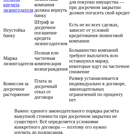
для покупки имущества —
кредита
компания
при досрочном закрытии
лизингодателя
должна вернуть
должен погасить свой кредит
банку
Штраф за
Есть не во всех сделках,
досрочное
Неустойка
зависит от условий
погашение
банку
кредитования лизинговой
кредита
компании
лизингодателем
Большинство компаний
Полная или
требуют выплатить всю
Маржа
частичная
оставшуюся маржу,
лизингодателя
компенсация
некоторые идут на частичное
вознаграждения
снижение
Размер устанавливается
Плата за
Комиссия за
индивидуально в договоре,
досрочный
досрочное
законодательных
отказ от
расторжение
ограничений по проценту
договора
нет
Важно: единого законодательного порядка расчёта
выкупной стоимости при досрочном закрытии не
существует. Всё определяется условиями
конкретного договора — поэтому его нужно
изучить до подписания.