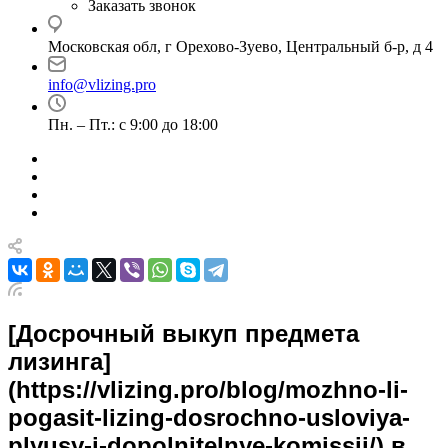
Заказать звонок
Московская обл, г Орехово-Зуево, Центральный б-р, д 4
info@vlizing.pro
Пн. – Пт.: с 9:00 до 18:00
[Досрочный выкуп предмета
лизинга]
(https://vlizing.pro/blog/mozhno-li-
pogasit-lizing-dosrochno-usloviya-
plyusy-i-dopolnitelnye-komissii/) в