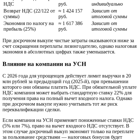
НДС
руб.
индивидуально
Возврат НДС (22/122 от
≈ 1 424 157
Зависит от
суммы)
руб.
итоговой суммы
Экономия по налогу на
≈ 1 617 386
Зависит от
прибыль (25%)
руб.
итоговой суммы
При досрочном выкупе чистые затраты оказываются ниже за
счет сокращения переплаты лизингодателю, однако налоговая
экономия в абсолютных цифрах также уменьшается.
Влияние на компании на УСН
С 2026 года для упрощенцев действует лимит выручки в 20
млн рублей за предыдущий год (2025-й), при превышении
которого они обязаны платить НДС. При обязательной уплате
НДС компания может выбрать стандартную ставку 22% для
получения права на полный вычет входного налога. Однако
при досрочном выкупе нужно учитывать тот же риск
переквалификации сделки.
Если компания на УСН применяет пониженные ставки НДС
(5% или 7%), право на вычет входного НДС отсутствует. В
этом случае досрочный выкуп экономит только на переплате
за пользование средствами — налоговых бонусов будет