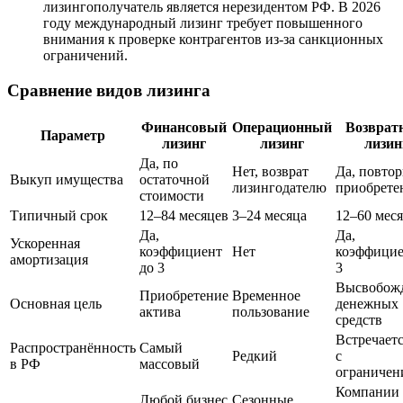
лизингополучатель является нерезидентом РФ. В 2026
году международный лизинг требует повышенного
внимания к проверке контрагентов из-за санкционных
ограничений.
Сравнение видов лизинга
Финансовый
Операционный
Возврат
Параметр
лизинг
лизинг
лизин
Да, по
Нет, возврат
Да, повто
Выкуп имущества
остаточной
лизингодателю
приобрете
стоимости
Типичный срок
12–84 месяцев
3–24 месяца
12–60 мес
Да,
Да,
Ускоренная
коэффициент
Нет
коэффицие
амортизация
до 3
3
Высвобож
Приобретение
Временное
Основная цель
денежных
актива
пользование
средств
Встречаетс
Распространённость
Самый
Редкий
с
в РФ
массовый
ограничен
Компании 
Любой бизнес
Сезонные