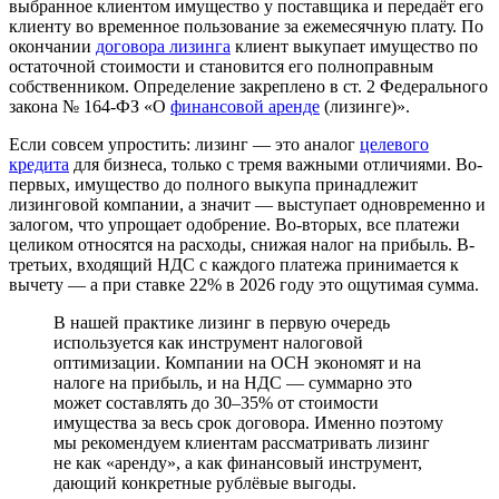
выбранное клиентом имущество у поставщика и передаёт его
клиенту во временное пользование за ежемесячную плату. По
окончании
договора лизинга
клиент выкупает имущество по
остаточной стоимости и становится его полноправным
собственником. Определение закреплено в ст. 2 Федерального
закона № 164-ФЗ «О
финансовой аренде
(лизинге)».
Если совсем упростить: лизинг — это аналог
целевого
кредита
для бизнеса, только с тремя важными отличиями. Во-
первых, имущество до полного выкупа принадлежит
лизинговой компании, а значит — выступает одновременно и
залогом, что упрощает одобрение. Во-вторых, все платежи
целиком относятся на расходы, снижая налог на прибыль. В-
третьих, входящий НДС с каждого платежа принимается к
вычету — а при ставке 22% в 2026 году это ощутимая сумма.
В нашей практике лизинг в первую очередь
используется как инструмент налоговой
оптимизации. Компании на ОСН экономят и на
налоге на прибыль, и на НДС — суммарно это
может составлять до 30–35% от стоимости
имущества за весь срок договора. Именно поэтому
мы рекомендуем клиентам рассматривать лизинг
не как «аренду», а как финансовый инструмент,
дающий конкретные рублёвые выгоды.