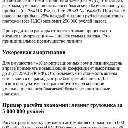
Лизинговые платежи в полном объёме (без НДС) относятся к
расходам, уменьшающим налогооблагаемую базу по налогу на
прибыль (ст. 264 НК РФ, п. 1 ст. 28 ФЗ № 164-ФЗ). При ставке
налога на прибыль 25% каждый миллион рублей лизинговых
платежей (без НДС) экономит 250 000 рублей налога.
При кредите на расходы относятся только проценты по
кредиту и амортизация — а не вся сумма платежа. Это
принципиальное преимущество лизинга.
Ускоренная амортизация
Для имущества 4–10 амортизационных групп лизингодатель
вправе применять повышающий коэффициент амортизации
до 3 (ст. 259.3 НК РФ). Это означает, что стоимость актива
списывается на расходы втрое быстрее обычного. Для
лизингополучателя это транслируется в ускоренное
уменьшение налогооблагаемой базы через лизинговые
платежи.
Пример расчёта экономии: лизинг грузовика за
5 000 000 рублей
Рассмотрим покупку грузового автомобиля стоимостью 5 000
000 рублей (включая НДС 22%) через
лизинг грузовика
на 36